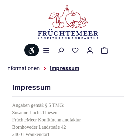
Zum Hauptinhalt springen
Werkzeugleiste anzeigen
Du hast 0 Produkte au
Warenkorb 
Informationen
Impressum
Impressum
Angaben gemäß § 5 TMG:
Susanne Lucht-Thiesen
FrüchteMeer Konfitürenmanufaktur
Bornhöveder Landstraße 42
24601 Wankendorf