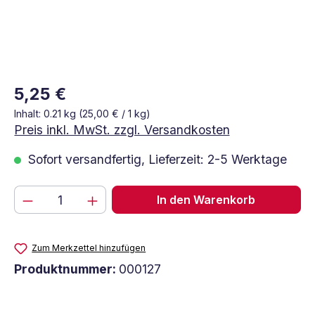
Regulärer Preis:
5,25 €
Inhalt:
0.21 kg
(25,00 € / 1 kg)
Preis inkl. MwSt. zzgl. Versandkosten
Sofort versandfertig, Lieferzeit: 2-5 Werktage
Produkt Anzahl: Gib den gewünschten Wert
In den Warenkorb
Zum Merkzettel hinzufügen
Produktnummer:
000127