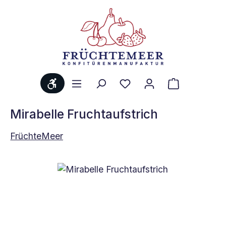
Zum Hauptinhalt springen
Werkzeugleiste anzeigen
Du hast 0 Produkte au
Warenkorb 
Mirabelle Fruchtaufstrich
FrüchteMeer
Bildergalerie überspringen